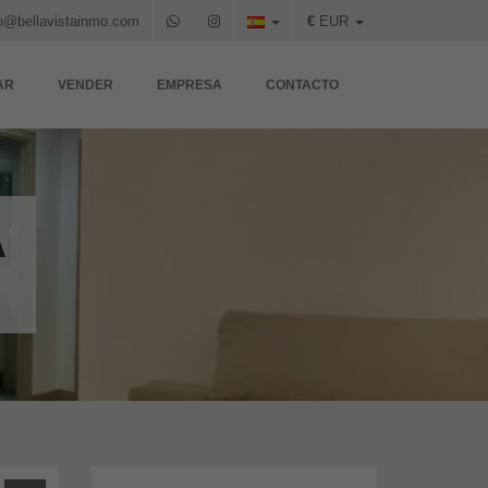
o@bellavistainmo.com
€
EUR
AR
VENDER
EMPRESA
CONTACTO
A