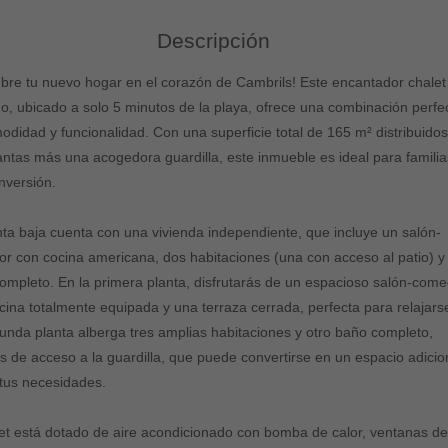
Descripción
bre tu nuevo hogar en el corazón de Cambrils! Este encantador chalet
o, ubicado a solo 5 minutos de la playa, ofrece una combinación perfe
odidad y funcionalidad. Con una superficie total de 165 m² distribuido
lantas más una acogedora guardilla, este inmueble es ideal para familia
nversión.
nta baja cuenta con una vivienda independiente, que incluye un salón-
r con cocina americana, dos habitaciones (una con acceso al patio) y
ompleto. En la primera planta, disfrutarás de un espacioso salón-come
cina totalmente equipada y una terraza cerrada, perfecta para relajars
unda planta alberga tres amplias habitaciones y otro baño completo,
 de acceso a la guardilla, que puede convertirse en un espacio adicio
tus necesidades.
let está dotado de aire acondicionado con bomba de calor, ventanas d