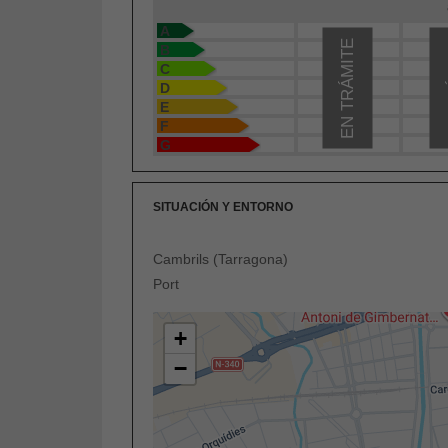
A
EN TRÁMITE
E
B
C
D
E
F
G
SITUACIÓN Y ENTORNO
Cambrils (Tarragona)
Port
+
−