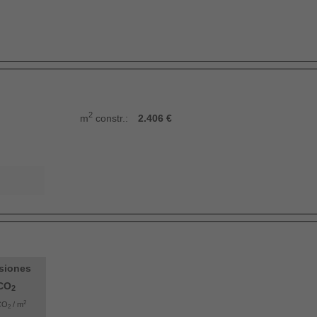
2
m
constr.:
2.406 €
siones
CO
2
2
CO
/ m
2