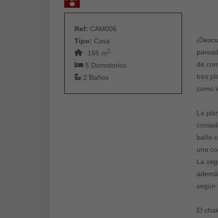
Ref:
CAM006
¡Descu
Tipo:
Casa
2
paread
165 m
de com
5 Dormitorios
tres p
2 Baños
como i
La pla
comedo
baño c
una co
La seg
además
según 
El cha