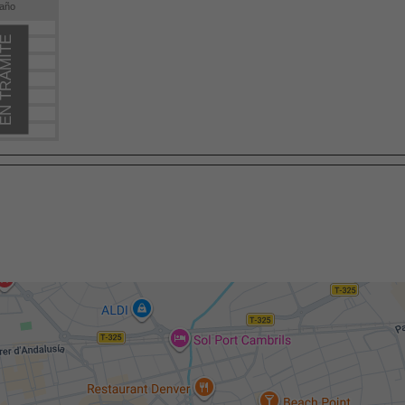
año
N TRÁMITE