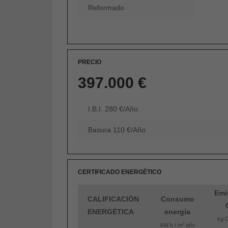
Reformado
PRECIO
397.000 €
I.B.I. 280 €/Año
Basura 110 €/Año
CERTIFICADO ENERGÉTICO
Emi
CALIFICACIÓN
Consumo
ENERGÉTICA
energía
kg 
2
kW h / m
año