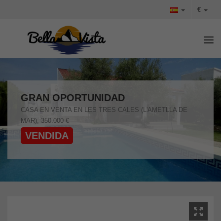
€
Tog
GRAN OPORTUNIDAD
CASA EN VENTA EN LES TRES CALES (L'AMETLLA DE
MAR), 350.000 €
VENDIDA