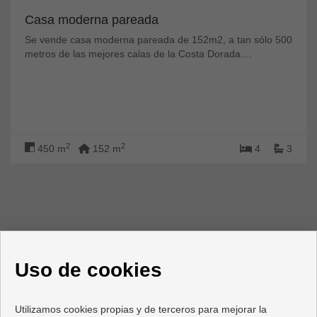
Casa moderna pareada
Se vende casa moderna pareada de 152m2, a tan sólo 500
metros de las mejores calas de la Costa Dorada....
2
2
450 m
152 m
4
3
Uso de cookies
Utilizamos cookies propias y de terceros para mejorar la