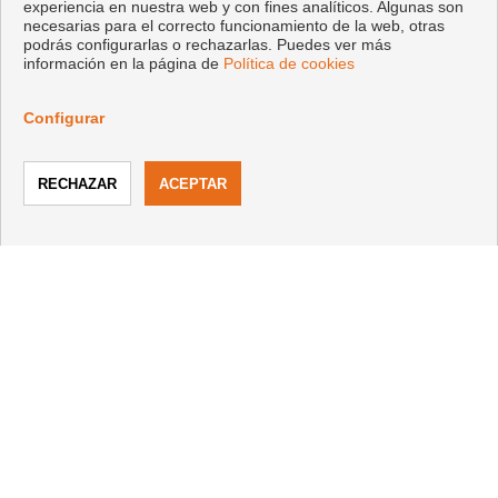
experiencia en nuestra web y con fines analíticos. Algunas son
necesarias para el correcto funcionamiento de la web, otras
podrás configurarlas o rechazarlas. Puedes ver más
información en la página de
Política de cookies
CONTACTO
Configurar
+34 642772204
|
+34 877238780
info@bellavistainmo.com
LLAMAR
CONTACTAR
De Lunes a Domingo : 09:00 - 13:00 y 13:00 - 20:00