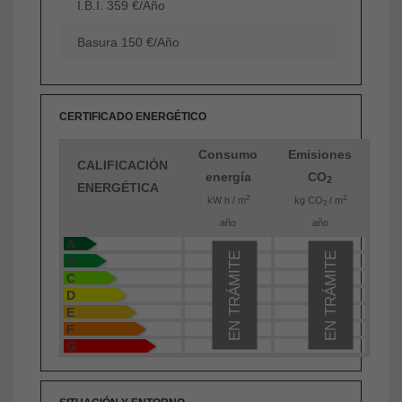
I.B.I. 359 €/Año
Basura 150 €/Año
CERTIFICADO ENERGÉTICO
Consumo
Emisiones
CALIFICACIÓN
energía
CO
2
ENERGÉTICA
2
2
kW h / m
kg CO
/ m
2
año
año
A
EN TRÁMITE
EN TRÁMITE
B
C
D
E
F
G