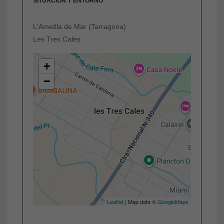
SITUACIÓN Y ENTORNO
L'Ametlla de Mar (Tarragona)
Les Tres Cales
+
−
Leaflet
| Map data ©
GoogleMaps