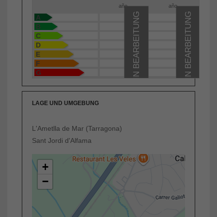
año
año
IN BEARBEITUNG
IN BEARBEITUNG
A
B
C
D
E
F
G
LAGE UND UMGEBUNG
L'Ametlla de Mar (Tarragona)
Sant Jordi d'Alfama
+
−