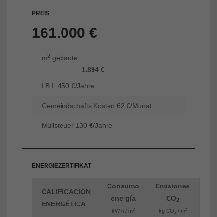
PREIS
161.000 €
2
m
gebaute:
1.894 €
I.B.I. 450 €/Jahre
Gemeindschafts Kosten 62 €/Monat
Müllsteuer 130 €/Jahre
ENERGIEZERTIFIKAT
Consumo
Emisiones
CALIFICACIÓN
energía
CO
2
ENERGÉTICA
2
2
kW h / m
kg CO
/ m
2