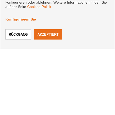
konfigurieren oder ablehnen. Weitere Informationen finden Sie
auf der Seite
Cookies-Politik
KONTAKT
Konfigurieren Sie
+34 642772204
|
+34 877238780
info@bellavistainmo.com
ANRUF
KONTAKTIEREN
Von Montag bis Sonntag : 09:00 - 13:00 und 13:00 - 20:00
FOLGE UNS