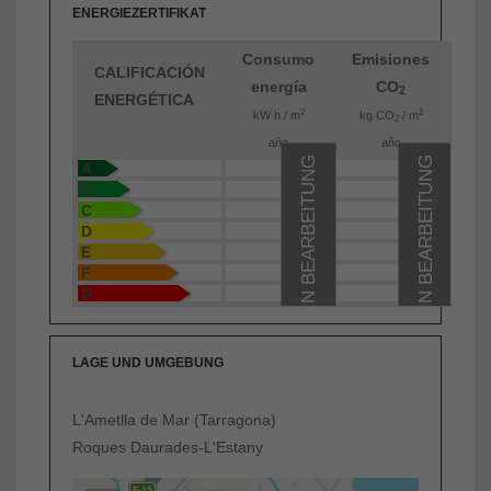
ENERGIEZERTIFIKAT
Consumo
Emisiones
CALIFICACIÓN
energía
CO
2
ENERGÉTICA
2
2
kW h / m
kg CO
/ m
2
año
año
IN BEARBEITUNG
IN BEARBEITUNG
A
B
C
D
E
F
G
LAGE UND UMGEBUNG
L'Ametlla de Mar (Tarragona)
Roques Daurades-L'Estany