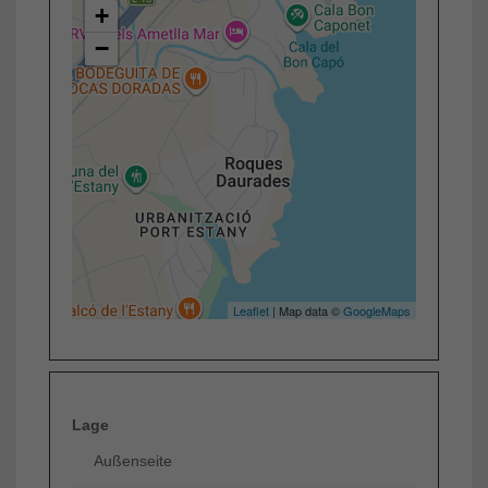
+
−
Leaflet
| Map data ©
GoogleMaps
Lage
Außenseite