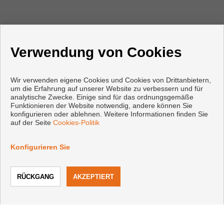
Verwendung von Cookies
Wir verwenden eigene Cookies und Cookies von Drittanbietern,
um die Erfahrung auf unserer Website zu verbessern und für
analytische Zwecke. Einige sind für das ordnungsgemäße
Funktionieren der Website notwendig, andere können Sie
KONTAKT
konfigurieren oder ablehnen. Weitere Informationen finden Sie
auf der Seite
Cookies-Politik
Carrer Andreu Llambrich, 17
Konfigurieren Sie
43860 L'Ametlla de Mar (Tarragona)
+34 642772204
|
+34 877238780
info@bellavistainmo.com
ANRUF
KONTAKTIEREN
Von Montag bis Freitag : 10:00 - 14:00 und 15:00 - 18:00